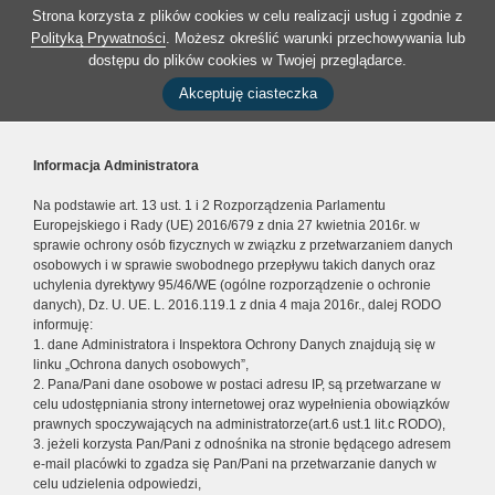
Strona korzysta z plików cookies w celu realizacji usług i zgodnie z
Polityką Prywatności
. Możesz określić warunki przechowywania lub
dostępu do plików cookies w Twojej przeglądarce.
Akceptuję ciasteczka
Informacja Administratora
Na podstawie art. 13 ust. 1 i 2 Rozporządzenia Parlamentu
Europejskiego i Rady (UE) 2016/679 z dnia 27 kwietnia 2016r. w
sprawie ochrony osób fizycznych w związku z przetwarzaniem danych
osobowych i w sprawie swobodnego przepływu takich danych oraz
uchylenia dyrektywy 95/46/WE (ogólne rozporządzenie o ochronie
danych), Dz. U. UE. L. 2016.119.1 z dnia 4 maja 2016r., dalej RODO
informuję:
1. dane Administratora i Inspektora Ochrony Danych znajdują się w
linku „Ochrona danych osobowych”,
2. Pana/Pani dane osobowe w postaci adresu IP, są przetwarzane w
celu udostępniania strony internetowej oraz wypełnienia obowiązków
prawnych spoczywających na administratorze(art.6 ust.1 lit.c RODO),
3. jeżeli korzysta Pan/Pani z odnośnika na stronie będącego adresem
e-mail placówki to zgadza się Pan/Pani na przetwarzanie danych w
celu udzielenia odpowiedzi,