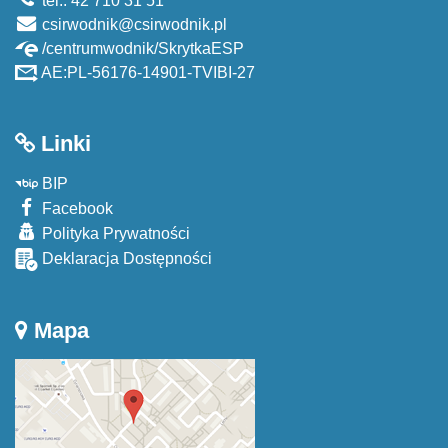
tel.: 42 710 31 51
csirwodnik@csirwodnik.pl
/centrumwodnik/SkrytkaESP
AE:PL-56176-14901-TVIBI-27
Linki
BIP
Facebook
Polityka Prywatności
Deklaracja Dostępności
Mapa