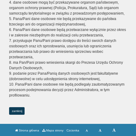
4. dane osobowe mogą być przekazywane organom państwowym,
organom ochrony prawnej (Policja, Prokuratura, Sąd) lub organom
samorządu terytorialnego w związku z prowadzonym postępowaniem,
5. Pana/Pani dane osobowe nie będą przekazywane do państwa
trzeciego ani do organizacji międzynarodowej,
6. Pana/Pani dane osobowe będą przetwarzane wyłącznie przez okres
i w zakresie niezbędnym do realizacji celu przetwarzania,
7. przysługuje Panu/Pani prawo dostępu do treści swoich danych
osobowych oraz ich sprostowania, usunięcia lub ograniczenia
przetwarzania lub prawo do wniesienia sprzeciwu wobec
przetwarzania,
8. ma Pan/Pani prawo wniesienia skargi do Prezesa Urzędu Ochrony
Danych Osobowych,
9. podanie przez Pana/Panią danych osobowych jest fakultatywne
(dobrowolne) w celu udostępnienia strony internetowej,
10. Pana/Pani dane osobowe nie będą podlegały zautomatyzowanym
procesom podejmowania decyzji przez Administratora, w tym
profilowaniu.
zamknij
Strona główna
Mapa strony
Czcionka