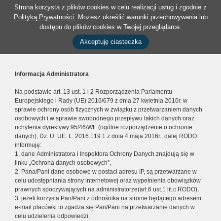
Strona korzysta z plików cookies w celu realizacji usług i zgodnie z
Polityką Prywatności
. Możesz określić warunki przechowywania lub
dostępu do plików cookies w Twojej przeglądarce.
Akceptuję ciasteczka
Informacja Administratora
Na podstawie art. 13 ust. 1 i 2 Rozporządzenia Parlamentu
Europejskiego i Rady (UE) 2016/679 z dnia 27 kwietnia 2016r. w
sprawie ochrony osób fizycznych w związku z przetwarzaniem danych
osobowych i w sprawie swobodnego przepływu takich danych oraz
uchylenia dyrektywy 95/46/WE (ogólne rozporządzenie o ochronie
danych), Dz. U. UE. L. 2016.119.1 z dnia 4 maja 2016r., dalej RODO
informuję:
1. dane Administratora i Inspektora Ochrony Danych znajdują się w
linku „Ochrona danych osobowych”,
2. Pana/Pani dane osobowe w postaci adresu IP, są przetwarzane w
celu udostępniania strony internetowej oraz wypełnienia obowiązków
prawnych spoczywających na administratorze(art.6 ust.1 lit.c RODO),
3. jeżeli korzysta Pan/Pani z odnośnika na stronie będącego adresem
e-mail placówki to zgadza się Pan/Pani na przetwarzanie danych w
celu udzielenia odpowiedzi,