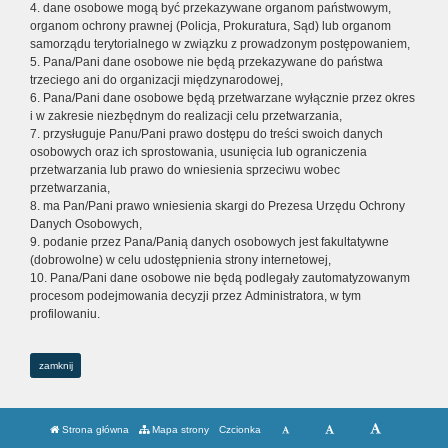
4. dane osobowe mogą być przekazywane organom państwowym,
organom ochrony prawnej (Policja, Prokuratura, Sąd) lub organom
samorządu terytorialnego w związku z prowadzonym postępowaniem,
5. Pana/Pani dane osobowe nie będą przekazywane do państwa
trzeciego ani do organizacji międzynarodowej,
6. Pana/Pani dane osobowe będą przetwarzane wyłącznie przez okres
i w zakresie niezbędnym do realizacji celu przetwarzania,
7. przysługuje Panu/Pani prawo dostępu do treści swoich danych
osobowych oraz ich sprostowania, usunięcia lub ograniczenia
przetwarzania lub prawo do wniesienia sprzeciwu wobec
przetwarzania,
8. ma Pan/Pani prawo wniesienia skargi do Prezesa Urzędu Ochrony
Danych Osobowych,
9. podanie przez Pana/Panią danych osobowych jest fakultatywne
(dobrowolne) w celu udostępnienia strony internetowej,
10. Pana/Pani dane osobowe nie będą podlegały zautomatyzowanym
procesom podejmowania decyzji przez Administratora, w tym
profilowaniu.
zamknij
Strona główna
Mapa strony
Czcionka