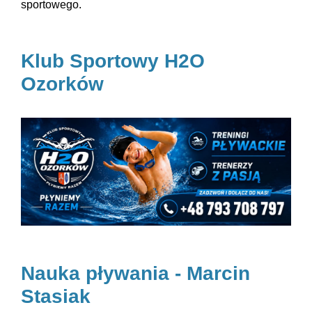
sportowego.
Klub Sportowy H2O
Ozorków
Nauka pływania - Marcin
Stasiak