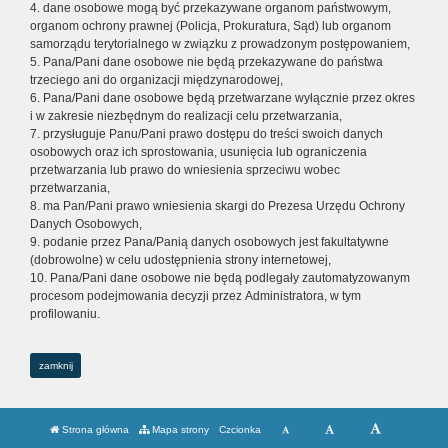
4. dane osobowe mogą być przekazywane organom państwowym,
organom ochrony prawnej (Policja, Prokuratura, Sąd) lub organom
samorządu terytorialnego w związku z prowadzonym postępowaniem,
5. Pana/Pani dane osobowe nie będą przekazywane do państwa
trzeciego ani do organizacji międzynarodowej,
6. Pana/Pani dane osobowe będą przetwarzane wyłącznie przez okres
i w zakresie niezbędnym do realizacji celu przetwarzania,
7. przysługuje Panu/Pani prawo dostępu do treści swoich danych
osobowych oraz ich sprostowania, usunięcia lub ograniczenia
przetwarzania lub prawo do wniesienia sprzeciwu wobec
przetwarzania,
8. ma Pan/Pani prawo wniesienia skargi do Prezesa Urzędu Ochrony
Danych Osobowych,
9. podanie przez Pana/Panią danych osobowych jest fakultatywne
(dobrowolne) w celu udostępnienia strony internetowej,
10. Pana/Pani dane osobowe nie będą podlegały zautomatyzowanym
procesom podejmowania decyzji przez Administratora, w tym
profilowaniu.
zamknij
Strona główna
Mapa strony
Czcionka