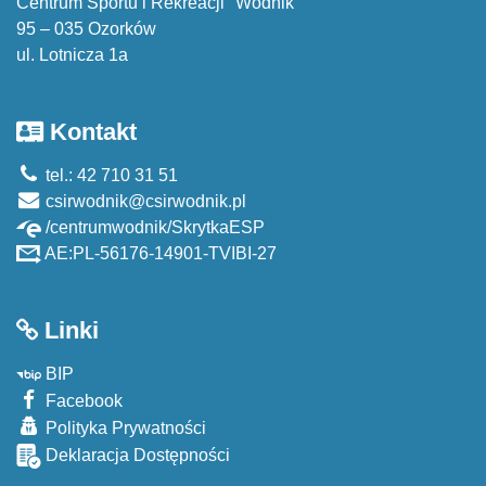
Centrum Sportu i Rekreacji "Wodnik"
95 – 035 Ozorków
ul. Lotnicza 1a
Kontakt
tel.: 42 710 31 51
csirwodnik@csirwodnik.pl
/centrumwodnik/SkrytkaESP
AE:PL-56176-14901-TVIBI-27
Linki
BIP
Facebook
Polityka Prywatności
Deklaracja Dostępności