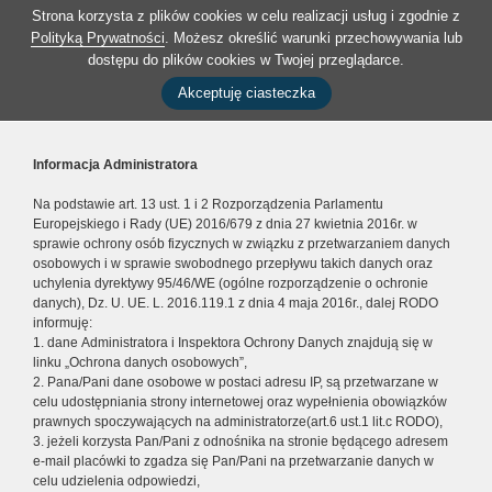
Strona korzysta z plików cookies w celu realizacji usług i zgodnie z
Polityką Prywatności
. Możesz określić warunki przechowywania lub
dostępu do plików cookies w Twojej przeglądarce.
Akceptuję ciasteczka
Informacja Administratora
Na podstawie art. 13 ust. 1 i 2 Rozporządzenia Parlamentu
Europejskiego i Rady (UE) 2016/679 z dnia 27 kwietnia 2016r. w
sprawie ochrony osób fizycznych w związku z przetwarzaniem danych
osobowych i w sprawie swobodnego przepływu takich danych oraz
uchylenia dyrektywy 95/46/WE (ogólne rozporządzenie o ochronie
danych), Dz. U. UE. L. 2016.119.1 z dnia 4 maja 2016r., dalej RODO
informuję:
1. dane Administratora i Inspektora Ochrony Danych znajdują się w
linku „Ochrona danych osobowych”,
2. Pana/Pani dane osobowe w postaci adresu IP, są przetwarzane w
celu udostępniania strony internetowej oraz wypełnienia obowiązków
prawnych spoczywających na administratorze(art.6 ust.1 lit.c RODO),
3. jeżeli korzysta Pan/Pani z odnośnika na stronie będącego adresem
e-mail placówki to zgadza się Pan/Pani na przetwarzanie danych w
celu udzielenia odpowiedzi,