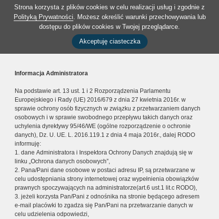
Strona korzysta z plików cookies w celu realizacji usług i zgodnie z
Polityką Prywatności
. Możesz określić warunki przechowywania lub
dostępu do plików cookies w Twojej przeglądarce.
Akceptuję ciasteczka
Informacja Administratora
Na podstawie art. 13 ust. 1 i 2 Rozporządzenia Parlamentu
Europejskiego i Rady (UE) 2016/679 z dnia 27 kwietnia 2016r. w
sprawie ochrony osób fizycznych w związku z przetwarzaniem danych
osobowych i w sprawie swobodnego przepływu takich danych oraz
uchylenia dyrektywy 95/46/WE (ogólne rozporządzenie o ochronie
danych), Dz. U. UE. L. 2016.119.1 z dnia 4 maja 2016r., dalej RODO
informuję:
1. dane Administratora i Inspektora Ochrony Danych znajdują się w
linku „Ochrona danych osobowych”,
2. Pana/Pani dane osobowe w postaci adresu IP, są przetwarzane w
celu udostępniania strony internetowej oraz wypełnienia obowiązków
prawnych spoczywających na administratorze(art.6 ust.1 lit.c RODO),
3. jeżeli korzysta Pan/Pani z odnośnika na stronie będącego adresem
e-mail placówki to zgadza się Pan/Pani na przetwarzanie danych w
celu udzielenia odpowiedzi,