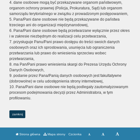
4. dane osobowe mogą być przekazywane organom państwowym,
organom ochrony prawnej (Policja, Prokuratura, Sąd) lub organom
samorządu terytorialnego w związku z prowadzonym postępowaniem,
5. Pana/Pani dane osobowe nie będą przekazywane do państwa
trzeciego ani do organizacji międzynarodowej,
6. Pana/Pani dane osobowe będą przetwarzane wyłącznie przez okres
i w zakresie niezbędnym do realizacji celu przetwarzania,
7. przysługuje Panu/Pani prawo dostępu do treści swoich danych
osobowych oraz ich sprostowania, usunięcia lub ograniczenia
przetwarzania lub prawo do wniesienia sprzeciwu wobec
przetwarzania,
8. ma Pan/Pani prawo wniesienia skargi do Prezesa Urzędu Ochrony
Danych Osobowych,
9. podanie przez Pana/Panią danych osobowych jest fakultatywne
(dobrowolne) w celu udostępnienia strony internetowej,
10. Pana/Pani dane osobowe nie będą podlegały zautomatyzowanym
procesom podejmowania decyzji przez Administratora, w tym
profilowaniu.
zamknij
Strona główna
Mapa strony
Czcionka