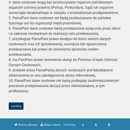
4. dane osobowe mogą być przekazywane organom państwowym,
organom ochrony prawnej (Policja, Prokuratura, Sąd) lub organom
samorządu terytorialnego w związku z prowadzonym postępowaniem,
5. Pana/Pani dane osobowe nie będą przekazywane do państwa
trzeciego ani do organizacji międzynarodowej,
6. Pana/Pani dane osobowe będą przetwarzane wyłącznie przez okres
i w zakresie niezbędnym do realizacji celu przetwarzania,
7. przysługuje Panu/Pani prawo dostępu do treści swoich danych
osobowych oraz ich sprostowania, usunięcia lub ograniczenia
przetwarzania lub prawo do wniesienia sprzeciwu wobec
przetwarzania,
8. ma Pan/Pani prawo wniesienia skargi do Prezesa Urzędu Ochrony
Danych Osobowych,
9. podanie przez Pana/Panią danych osobowych jest fakultatywne
(dobrowolne) w celu udostępnienia strony internetowej,
10. Pana/Pani dane osobowe nie będą podlegały zautomatyzowanym
procesom podejmowania decyzji przez Administratora, w tym
profilowaniu.
zamknij
Strona główna
Mapa strony
Czcionka