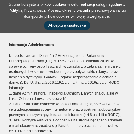
Strona korzysta z plików cookies w celu realizacji usług i zgodnie z
Polityką Prywatności
. Możesz określić warunki przechowywania lub
dostępu do plików cookies w Twojej przeglądarce.
Akceptuję ciasteczka
Informacja Administratora
Na podstawie art. 13 ust. 1 i 2 Rozporządzenia Parlamentu
Europejskiego i Rady (UE) 2016/679 z dnia 27 kwietnia 2016r. w
sprawie ochrony osób fizycznych w związku z przetwarzaniem danych
osobowych i w sprawie swobodnego przepływu takich danych oraz
uchylenia dyrektywy 95/46/WE (ogólne rozporządzenie o ochronie
danych), Dz. U. UE. L. 2016.119.1 z dnia 4 maja 2016r., dalej RODO
informuję:
1. dane Administratora i Inspektora Ochrony Danych znajdują się w
linku „Ochrona danych osobowych”,
2. Pana/Pani dane osobowe w postaci adresu IP, są przetwarzane w
celu udostępniania strony internetowej oraz wypełnienia obowiązków
prawnych spoczywających na administratorze(art.6 ust.1 lit.c RODO),
3. jeżeli korzysta Pan/Pani z odnośnika na stronie będącego adresem
e-mail placówki to zgadza się Pan/Pani na przetwarzanie danych w
celu udzielenia odpowiedzi,