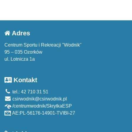
Adres
Centrum Sportu i Rekreacji "Wodnik"
95 – 035 Ozorków
ul. Lotnicza 1a
Kontakt
tel.: 42 710 31 51
csirwodnik@csirwodnik.pl
/centrumwodnik/SkrytkaESP
AE:PL-56176-14901-TVIBI-27