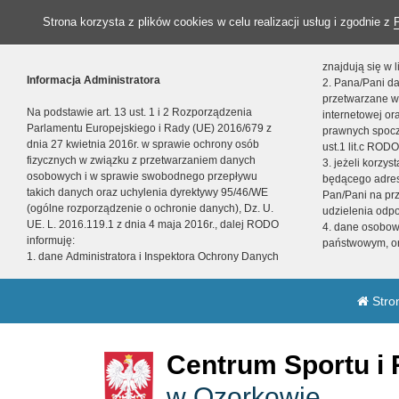
Strona korzysta z plików cookies w celu realizacji usług i zgodnie z
znajdują się w
Informacja Administratora
2. Pana/Pani da
przetwarzane w
Na podstawie art. 13 ust. 1 i 2 Rozporządzenia
internetowej o
Parlamentu Europejskiego i Rady (UE) 2016/679 z
prawnych spocz
dnia 27 kwietnia 2016r. w sprawie ochrony osób
ust.1 lit.c RODO
fizycznych w związku z przetwarzaniem danych
3. jeżeli korzy
osobowych i w sprawie swobodnego przepływu
będącego adres
takich danych oraz uchylenia dyrektywy 95/46/WE
Pan/Pani na pr
(ogólne rozporządzenie o ochronie danych), Dz. U.
udzielenia odp
UE. L. 2016.119.1 z dnia 4 maja 2016r., dalej RODO
4. dane osobo
informuję:
państwowym, or
1. dane Administratora i Inspektora Ochrony Danych
Stro
Centrum Sportu i 
w Ozorkowie