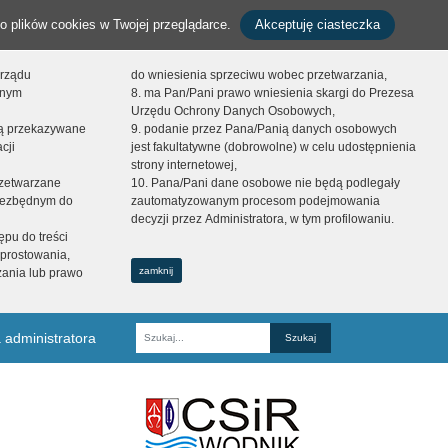
o plików cookies w Twojej przeglądarce.
Akceptuję ciasteczka
orządu
do wniesienia sprzeciwu wobec przetwarzania,
onym
8. ma Pan/Pani prawo wniesienia skargi do Prezesa
Urzędu Ochrony Danych Osobowych,
dą przekazywane
9. podanie przez Pana/Panią danych osobowych
cji
jest fakultatywne (dobrowolne) w celu udostępnienia
strony internetowej,
zetwarzane
10. Pana/Pani dane osobowe nie będą podlegały
niezbędnym do
zautomatyzowanym procesom podejmowania
decyzji przez Administratora, w tym profilowaniu.
ępu do treści
prostowania,
zamknij
zania lub prawo
 administratora
Fraza