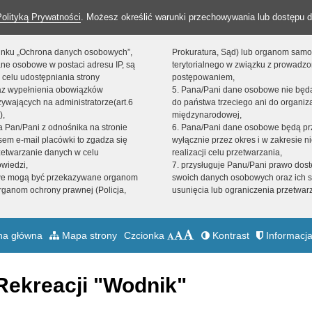
Polityką Prywatności
. Możesz określić warunki przechowywania lub dostępu d
 linku „Ochrona danych osobowych”,
Prokuratura, Sąd) lub organom sam
ne osobowe w postaci adresu IP, są
terytorialnego w związku z prowadz
 celu udostępniania strony
postępowaniem,
raz wypełnienia obowiązków
5. Pana/Pani dane osobowe nie bę
ywających na administratorze(art.6
do państwa trzeciego ani do organiza
),
międzynarodowej,
sta Pan/Pani z odnośnika na stronie
6. Pana/Pani dane osobowe będą pr
em e-mail placówki to zgadza się
wyłącznie przez okres i w zakresie 
zetwarzanie danych w celu
realizacji celu przetwarzania,
owiedzi,
7. przysługuje Panu/Pani prawo dost
we mogą być przekazywane organom
swoich danych osobowych oraz ich s
ganom ochrony prawnej (Policja,
usunięcia lub ograniczenia przetwar
na główna
Mapa strony
Czcionka
Kontrast
Informacja
Rekreacji "Wodnik"